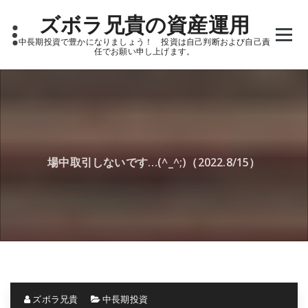
Skip
ズボラ兄貴の資産運用
to
content
中長期投資で豊かになりましょう！ 投資は自己判断および自己責
任でお願い申し上げます。
場中取引しないです…(^_^;)（2022.8/15）
ズボラ兄貴
中長期投資