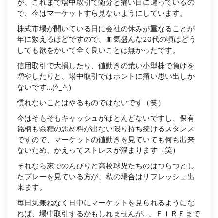
が、これまで場中取引で随分と痛い目に遭っているの
で、今はマーケットすら見ないようにしています。
株式市場が開いている日に会社の休みが重なることが
年に数えるほどですので、血気盛んな20代の頃はどう
しても欲をかいて全く良いことは無かったです。
信用取引で大損したり、値動きの荒い小型株で負けを
増やしたりと、場中取引ではホントに痛い思い出しか
ないです…(^_^;)
慣れないことはやるものではないです（笑）
今はそもそもキャッシュがほとんどないですし、保有
銘柄も余程の悪材料が出ない限り持ち続けるスタンス
ですので、マーケットの値動きを見ていても何も出来
ないため、かえってストレスが溜まります（笑）
それなら家でのんびりと高校球児たちのはつらつとし
たプレーを見ている方が、私の場合はリフレッシュ出
来ます。
毎日気兼ねなく日中にマーケットを見られるようにな
れば、場中取引するかもしれませんが…、ＦＩＲＥまで