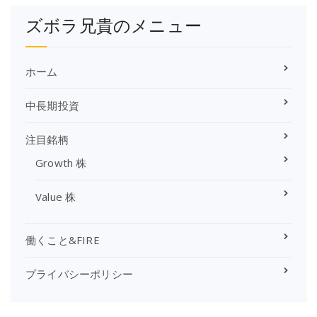
の
ズボラ兄貴のメニュー
ア
ー
カ
イ
ホーム
ブ
中長期投資
注目銘柄
Growth 株
Value 株
働くこと&FIRE
プライバシーポリシー