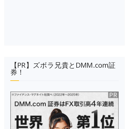
【PR】ズボラ兄貴とDMM.com証
券！