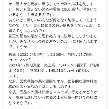
が、過去から現在に至るまでの金利の推移を見ます
と、何とも言えない諦めや妥協に似た感情が渦巻いて
いるようにも思えるのです。
あるいは、周りのみんなが何となく納得しているよう
なので…という自分に都合の良い解釈をしているように
思えてならないのです。
花王の配当の話から思わぬ方向に脱線してしまいまし
たが、みなさんは今後資産をどのように活用されます
でしょうか。
株価（2022.2/4現在）：5,366円、PER：21.73倍、
PBR：2.63倍
2021年12月期業績 売上高：1,418,768百万円（前期
比102％）、営業利益：143,510百万円（前期比
81％）
なお、営業利益の悪化原因ですが、世界的な原材料価
格の高騰や物流の混乱によるものです。
今後、商品への価格転嫁をスムーズに行えるかどうか
が、現在低迷している株価の上昇転換へ向けての肝に
なりそうです。