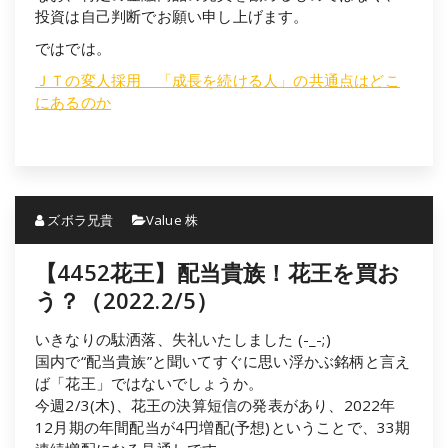
投資は自己判断でお願い申し上げます。
ではでは。
ＪＴの変人採用 「成長を続ける人」の共通点はどこ
にあるのか
ズボラ兄貴
Value 株
【4452花王】配当貴族！花王を買お
う？（2022.2/5）
いきなりの駄洒落、失礼いたしました (-_-;)
国内で“配当貴族”と聞いてすぐに思い浮かぶ銘柄と言え
ば「花王」ではないでしょうか。
今週2/3(木)、花王の決算短信の発表があり、2022年
12月期の年間配当が4円増配(予想)ということで、33期