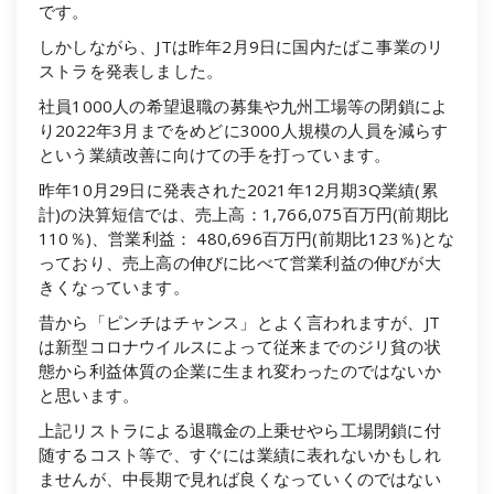
です。
しかしながら、JTは昨年2月9日に国内たばこ事業のリ
ストラを発表しました。
社員1000人の希望退職の募集や九州工場等の閉鎖によ
り2022年3月までをめどに3000人規模の人員を減らす
という業績改善に向けての手を打っています。
昨年10月29日に発表された2021年12月期3Q業績(累
計)の決算短信では、売上高：1,766,075百万円(前期比
110％)、営業利益： 480,696百万円(前期比123％)とな
っており、売上高の伸びに比べて営業利益の伸びが大
きくなっています。
昔から「ピンチはチャンス」とよく言われますが、JT
は新型コロナウイルスによって従来までのジリ貧の状
態から利益体質の企業に生まれ変わったのではないか
と思います。
上記リストラによる退職金の上乗せやら工場閉鎖に付
随するコスト等で、すぐには業績に表れないかもしれ
ませんが、中長期で見れば良くなっていくのではない