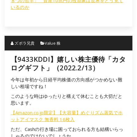
８つの哲学」 資産10兆円の投資家は世界をどう見て
いるのか
ズボラ兄貴
Value 株
【9433KDDI】嬉しい株主優待「カタ
ログギフト」（2022.2/13）
今年は年初から日経平均株価の方向感がつかめない難
しい相場ですね！
このような時はゆったりと構えて休むことも大切だと
思います。
【Amazon.co.jp限定】【大容量】めぐりズム蒸気でホ
ットアイマスク 無香料 16枚入
ただ、Cashの行き場に困っておられる方も結構いらっ
しゃるのではないでしょうか。