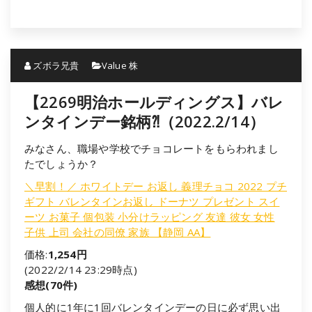
ズボラ兄貴
Value 株
【2269明治ホールディングス】バレ
ンタインデー銘柄⁈（2022.2/14）
みなさん、職場や学校でチョコレートをもらわれまし
たでしょうか？
＼早割！／ ホワイトデー お返し 義理チョコ 2022 プチ
ギフト バレンタインお返し ドーナツ プレゼント スイ
ーツ お菓子 個包装 小分けラッピング 友達 彼女 女性
子供 上司 会社の同僚 家族 【静岡 AA】
価格:
1,254円
(2022/2/14 23:29時点)
感想(70件)
個人的に1年に1回バレンタインデーの日に必ず思い出