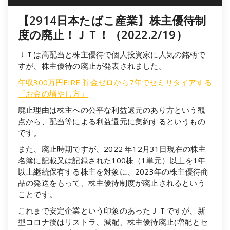
【2914日本たばこ産業】株主優待制
度の廃止！ＪＴ！（2022.2/19）
ＪＴは高配当と株主優待で個人投資家に人気の銘柄で
すが、株主優待の廃止が発表されました。
年収300万円FIRE 貯金ゼロから7年でセミリタイアする
「お金の増やし方」
廃止理由は株主への公平な利益還元のあり方という観
点から、配当等による利益還元に集約するというもの
です。
また、廃止時期ですが、2022 年12月31日現在の株主
名簿に記載又は記録された100株（1単元）以上を1年
以上継続保有する株主を対象に、2023年の株主優待商
品の発送をもって、株主優待制度が廃止されるという
ことです。
これまで安定企業という印象のあったＪＴですが、新
型コロナ後はリストラ、減配、株主優待廃止(増配とセ