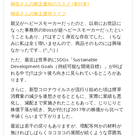
桐谷さんの株主優待のススメ (単行本)
桐谷さんの株主優待ライフ
親父がヘビースモーカーだったのと、以前にお世話に
なった事務所のBossが超ヘビースモーカーだったとい
うこともあり、JTはすごく身近な存在でした。（ちな
みに私は全く喫いませんので、商品そのものには興味
なかったです… (^_^;) ）
ただ、最近は世界的にSDGs「Sustainable
Development Goals（持続可能な開発目標）」が叫ば
れる中でJTは少々後ろ向きに見られているところがあ
ります。
さらに、新型コロナウイルスが流行り始めた頃は煙草
消費量の減少を連想させるとともに、実際に業績も悪
化し、減配まで実施されたこともあって、じりじりと
株価下落が続き、気が付けば2017年の株価から比べて
半値くらいまで下がりました。
最近は若干の戻りもありますが、増配等何かの材料が
無ければしばらくヨコヨコの展開が続くような雰囲気