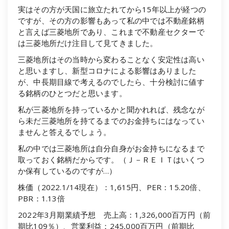
実はその方が天国に旅立たれてから15年以上が経つの
ですが、その方の影響もあって私の中では不動産銘柄
と言えば三菱地所であり、これまで不動産セクターで
は三菱地所だけ注目して見てきました。
三菱地所はその当時から変わることなく安定性は高い
と思いますし、新型コロナによる影響はありました
が、中長期目線で考えるのでしたら、十分検討に値す
る銘柄のひとつだと思います。
私が三菱地所を持っているかと聞かれれば、残念なが
ら未だ三菱地所を持てるまでのお金持ちにはなってい
ませんと答えるでしょう。
私の中では三菱地所は自分自身がお金持ちになるまで
取っておく銘柄だからです。（Ｊ－ＲＥＩＴはいくつ
か保有しているのですが…）
株価（2022.1/14現在）：1,615円、PER：15.20倍、
PBR：1.13倍
2022年3月期業績予想 売上高：1,326,000百万円（前
期比109％）、営業利益：245,000百万円（前期比