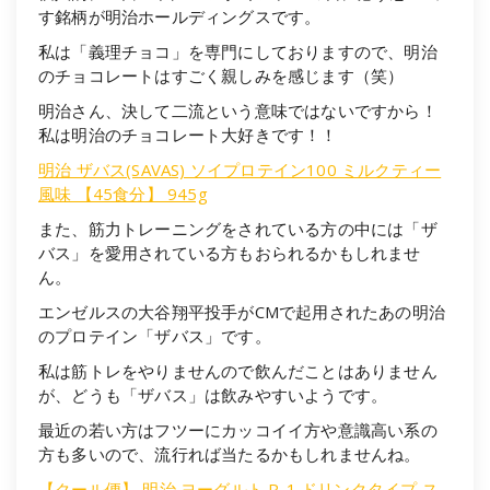
す銘柄が明治ホールディングスです。
私は「義理チョコ」を専門にしておりますので、明治
のチョコレートはすごく親しみを感じます（笑）
明治さん、決して二流という意味ではないですから！
私は明治のチョコレート大好きです！！
明治 ザバス(SAVAS) ソイプロテイン100 ミルクティー
風味 【45食分】 945g
また、筋力トレーニングをされている方の中には「ザ
バス」を愛用されている方もおられるかもしれませ
ん。
エンゼルスの大谷翔平投手がCMで起用されたあの明治
のプロテイン「ザバス」です。
私は筋トレをやりませんので飲んだことはありません
が、どうも「ザバス」は飲みやすいようです。
最近の若い方はフツーにカッコイイ方や意識高い系の
方も多いので、流行れば当たるかもしれませんね。
【クール便】 明治 ヨーグルト R-1 ドリンクタイプ ス