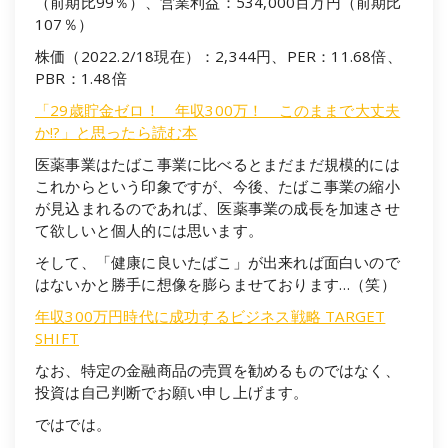
（前期比99％）、営業利益：534,000百万円（前期比
107％）
株価（2022.2/18現在）：2,344円、PER：11.68倍、
PBR：1.48倍
「29歳貯金ゼロ！ 年収300万！ このままで大丈夫
か!?」と思ったら読む本
医薬事業はたばこ事業に比べるとまだまだ規模的には
これからという印象ですが、今後、たばこ事業の縮小
が見込まれるのであれば、医薬事業の成長を加速させ
て欲しいと個人的には思います。
そして、「健康に良いたばこ」が出来れば面白いので
はないかと勝手に想像を膨らませております…（笑）
年収300万円時代に成功するビジネス戦略 TARGET
SHIFT
なお、特定の金融商品の売買を勧めるものではなく、
投資は自己判断でお願い申し上げます。
ではでは。