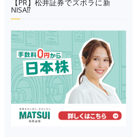
【PR】松井証券でズボラに新
NISA⁉