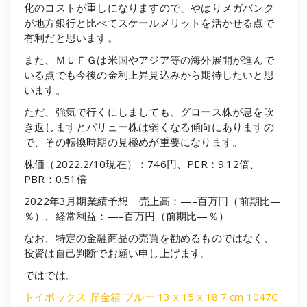
化のコストが重しになりますので、やはりメガバンク
が地方銀行と比べてスケールメリットを活かせる点で
有利だと思います。
また、ＭＵＦＧは米国やアジア等の海外展開が進んで
いる点でも今後の金利上昇見込みから期待したいと思
います。
ただ、強気で行くにしましても、グロース株が息を吹
き返しますとバリュー株は弱くなる傾向にありますの
で、その転換時期の見極めが重要になります。
株価（2022.2/10現在）：746円、PER：9.12倍、
PBR：0.51倍
2022年3月期業績予想 売上高：—–百万円（前期比—
％）、経常利益：—–百万円（前期比—％）
なお、特定の金融商品の売買を勧めるものではなく、
投資は自己判断でお願い申し上げます。
ではでは。
トイボックス 貯金箱 ブルー 13 x 15 x 18.7 cm 1047C