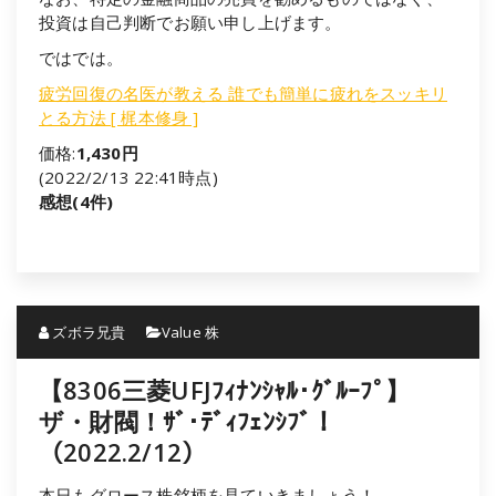
投資は自己判断でお願い申し上げます。
ではでは。
疲労回復の名医が教える 誰でも簡単に疲れをスッキリ
とる方法 [ 梶本修身 ]
価格:
1,430円
(2022/2/13 22:41時点)
感想(4件)
ズボラ兄貴
Value 株
【8306三菱UFJﾌｨﾅﾝｼｬﾙ･ｸﾞﾙｰﾌﾟ】
ザ・財閥！ｻﾞ･ﾃﾞｨﾌｪﾝｼﾌﾞ！
（2022.2/12）
本日もグロース株銘柄を見ていきましょう！