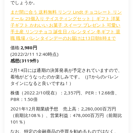
でしょうか。
まだ間に合う 送料無料 リンツ Lindt チョコレート リン
ドール 23個入り テイスティングセット｜ ギフト 洋菓
子ギフト かわいい お菓子 スイーツ プレゼント 可愛い
手土産 リンツチョコ 誕生日 バレンタイン 冬ギフト 退
職 職場 バレンタインデーのお届けは13日朝8時まで
価格:
2,980円
(2022/2/11 12:40時点)
感想(3119件)
2月14日には通期の決算発表が予定されていますので、
着地がどうなったのか楽しみです。（JTからのバレン
タインになると良いですね！）
株価（2022.2/10現在）：2,357円、PER：12.68倍、
PBR：1.50倍
2021年12月期業績予想 売上高：2,280,000百万円
（前期比108％）、営業利益：478,000百万円（前期比
101％）
なお、特定の金融商品の売買を勧めるものではなく、