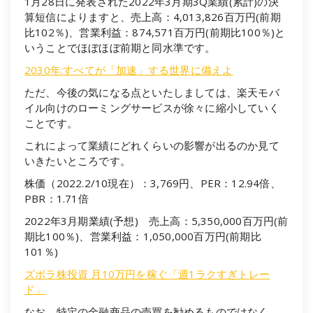
1月28日に発表された2022年3月期3Q業績(累計)の決
算短信によりますと、売上高：4,013,826百万円(前期
比102％)、営業利益：874,571百万円(前期比100％)と
いうことでほぼほぼ前期と同水準です。
2030年:すべてが「加速」する世界に備えよ
ただ、今後の気になる点といたしましては、楽天モバ
イル向けのローミングサービスが徐々に縮小していく
ことです。
これによって業績にどれくらいの影響が出るのか見て
いきたいところです。
株価（2022.2/10現在）：3,769円、PER：12.94倍、
PBR：1.71倍
2022年3月期業績(予想) 売上高：5,350,000百万円(前
期比100％)、営業利益：1,050,000百万円(前期比
101％)
ズボラ株投資 月10万円を稼ぐ「週1ラクすぎトレー
ド」
なお、特定の金融商品の売買を勧めるものではなく、