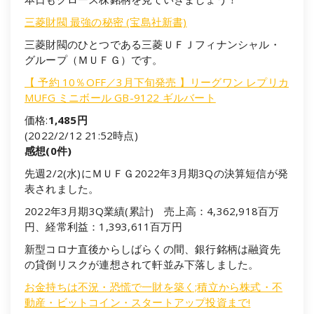
三菱財閥 最強の秘密 (宝島社新書)
三菱財閥のひとつである三菱ＵＦＪフィナンシャル・
グループ（ＭＵＦＧ）です。
【 予約 10％OFF／3月下旬発売 】リーグワン レプリカ
MUFG ミニボール GB-9122 ギルバート
価格:
1,485円
(2022/2/12 21:52時点)
感想(0件)
先週2/2(水)にＭＵＦＧ2022年3月期3Qの決算短信が発
表されました。
2022年3月期3Q業績(累計) 売上高：4,362,918百万
円、経常利益：1,393,611百万円
新型コロナ直後からしばらくの間、銀行銘柄は融資先
の貸倒リスクが連想されて軒並み下落しました。
お金持ちは不況・恐慌で一財を築く;積立から株式・不
動産・ビットコイン・スタートアップ投資まで!