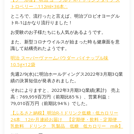
トロベリー ∴112ml×36本∴
ところで、流行ったと言えば、明治プロビオヨーグル
トR-1はかなり流行りました！
お受験のお子様たちにも人気があるようです。
また、新型コロナウイルスが始まった時も健康面を意
識して結構売れたようです。
明治 スーパーヴァームパウダー パイナップル味
10.5g×12袋
先週2/9(水)に明治ホールディングス2022年3月期3Q業
績の決算短信が発表されました。
それによりますと、2022年3月期3Q業績(累計) 売上
高：769,959百万円（前期比85％）、営業利益：
79,010百万円（前期比94％）でした。
【ふるさと納税】明治R-1ドリンク低糖・低カロリー
24本 12か月連続お届け 【定期便・飲料・定期便
乳飲料 ドリンク 乳製品 低糖 低カロリー milk】