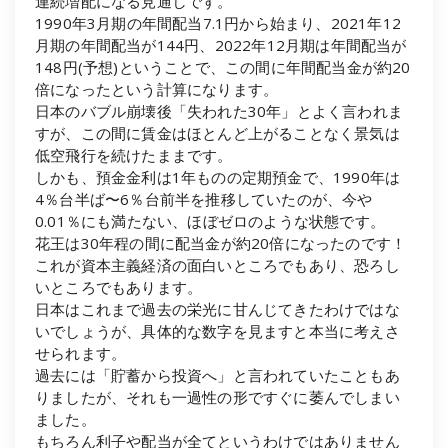
連続増配になる見通しです。
1990年3月期の年間配当7.1円から始まり、2021年12
月期の年間配当が144円、2022年12月期は年間配当が
148円(予想)ということで、この間に年間配当金が約20
倍になったという計算になります。
日本のバブル崩壊後「失われた30年」とよく言われま
すが、この間に賃金はほとんど上がることなく景気は
低空飛行を続けたままです。
しかも、預金金利は1年ものの定期預金で、1990年は
4％台半ば〜6％台前半を推移していたのが、今や
0.01％にも満たない、ほぼゼロのような状態です。
花王は30年程の間に配当金が約20倍になったのです！
これが資本主義経済の面白いところでもあり、恐ろし
いところでもあります。
日本はこれまで過去の栄光に甘んじてきたわけではな
いでしょうが、具体的な数字を見ますと本当に考えさ
せられます。
過去には「貯蓄から投資へ」と言われていたこともあ
りましたが、それも一過性の形ですぐに萎んでしまい
ました。
もちろん利子や配当が全てというわけではありません