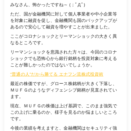
みなさん、怖かったですね～ (；ﾟДﾟ)
ただ、国が金融機関に対して個人事業者や中小企業等
を対象に融資を促し、金融機関も国のバックアップが
あるので安心して融資を増やすことが出来ました。
ここがコロナショックとリーマンショックの大きく異
なるところです。
リーマンショックを意識された方々は、今回のコロナ
ショックでも恐怖心から銀行銘柄を投資対象に考える
ことが難しかったのではないでしょうか。
“普通の人”だから勝てる エナフン流株式投資術
最近の株価ですが、グロース株銘柄が大きく下落し、
ＭＵＦＧのようなディフェンシブ銘柄が見直されてい
ます。
現在、ＭＵＦＧの株価は上げ基調で、このまま強気で
この上げに乗るのか、様子を見るのか悩ましいところ
です。
今後の業績を考えますと、金融機関はセキュリティ強