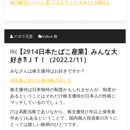
銭別銀行とりだし君 プラスチック 458.13 6歳以上
ズボラ兄貴
Value 株
￼【2914日本たばこ産業】みんな大
好き⁈ＪＴ！（2022.2/11）
みなさんは株主優待はお好きですか？
成長株に化ける優待株の探し方
株主優待は日本独特の制度かもしれませんが、制度が
あるということはそれだけ株主優待が日本人の性格に
マッチしているのでしょう。
JTは高配当株でありながら、株主優待(1年以上保有条
件あり)もあるということで、国内個人投資家の方々に
とっては嬉しい銘柄のひとつです。