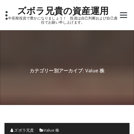
Skip
ズボラ兄貴の資産運用
to
content
中長期投資で豊かになりましょう！ 投資は自己判断および自己責
任でお願い申し上げます。
カテゴリー別アーカイブ: Value 株
ズボラ兄貴
Value 株