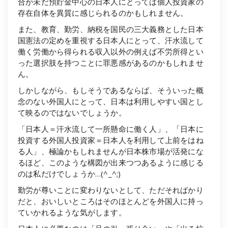
合が未だ預貯金中心の日本人にとっては個人投資家の
存在自体を異質に感じられるのかもしれません。
また、教育、勤労、納税を国民の三大義務とした日本
国憲法の定めを重視する日本人にとって、汗水流して
働く労働から得られる収入以外の例えば不労所得とい
った選択肢を持つことに罪悪感があるのかもしれませ
ん。
しかしながら、もしそうであるならば、そういった概
念のない外国人にとって、日本は利用しやすい国とし
て映るのではないでしょうか。
「日本人＝汗水流して一所懸命に働く人」、「日本に
投資する外国人投資家＝日本人を利用して上前をはね
る人」、極論かもしれませんが日本株市場が活発にな
るほど、このような構図が出来つつあるように感じる
のは私だけでしょうか…(^_^;)
勤労が尊いことに変わりないとして、ただそればかり
だと、おいしいところはそのほとんどを外国人に持っ
ていかれるような気がします。