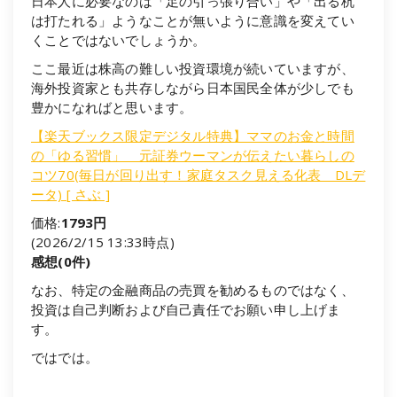
日本人に必要なのは「足の引っ張り合い」や「出る杭
は打たれる」ようなことが無いように意識を変えてい
くことではないでしょうか。
ここ最近は株高の難しい投資環境が続いていますが、
海外投資家とも共存しながら日本国民全体が少しでも
豊かになればと思います。
【楽天ブックス限定デジタル特典】ママのお金と時間
の「ゆる習慣」 元証券ウーマンが伝えたい暮らしの
コツ70(毎日が回り出す！家庭タスク見える化表 DLデ
ータ) [ さぶ ]
価格:
1793円
(2026/2/15 13:33時点)
感想(0件)
なお、特定の金融商品の売買を勧めるものではなく、
投資は自己判断および自己責任でお願い申し上げま
す。
ではでは。