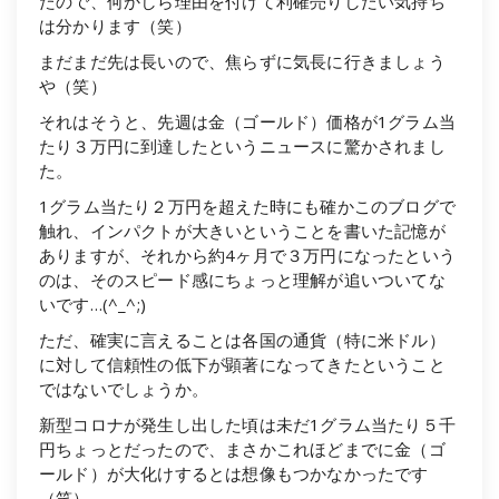
たので、何かしら理由を付けて利確売りしたい気持ち
は分かります（笑）
まだまだ先は長いので、焦らずに気長に行きましょう
や（笑）
それはそうと、先週は金（ゴールド）価格が1グラム当
たり３万円に到達したというニュースに驚かされまし
た。
1グラム当たり２万円を超えた時にも確かこのブログで
触れ、インパクトが大きいということを書いた記憶が
ありますが、それから約4ヶ月で３万円になったという
のは、そのスピード感にちょっと理解が追いついてな
いです…(^_^;)
ただ、確実に言えることは各国の通貨（特に米ドル）
に対して信頼性の低下が顕著になってきたということ
ではないでしょうか。
新型コロナが発生し出した頃は未だ1グラム当たり５千
円ちょっとだったので、まさかこれほどまでに金（ゴ
ールド）が大化けするとは想像もつかなかったです
（笑）