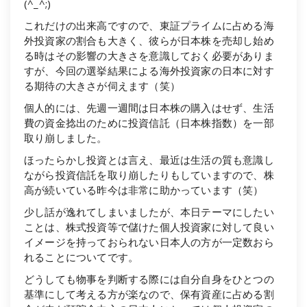
(^_^;)
これだけの出来高ですので、東証プライムに占める海
外投資家の割合も大きく、彼らが日本株を売却し始め
る時はその影響の大きさを意識しておく必要がありま
すが、今回の選挙結果による海外投資家の日本に対す
る期待の大きさが伺えます（笑）
個人的には、先週一週間は日本株の購入はせず、生活
費の資金捻出のために投資信託（日本株指数）を一部
取り崩しました。
ほったらかし投資とは言え、最近は生活の質も意識し
ながら投資信託を取り崩したりもしていますので、株
高が続いている昨今は非常に助かっています（笑）
少し話が逸れてしまいましたが、本日テーマにしたい
ことは、株式投資等で儲けた個人投資家に対して良い
イメージを持っておられない日本人の方が一定数おら
れることについてです。
どうしても物事を判断する際には自分自身をひとつの
基準にして考える方が楽なので、保有資産に占める割