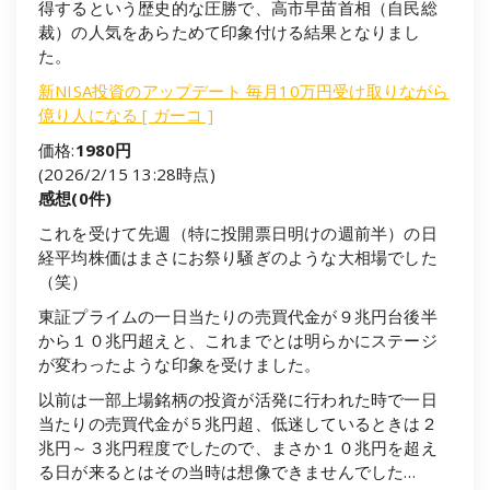
得するという歴史的な圧勝で、高市早苗首相（自民総
裁）の人気をあらためて印象付ける結果となりまし
た。
新NISA投資のアップデート 毎月10万円受け取りながら
億り人になる [ ガーコ ]
価格:
1980円
(2026/2/15 13:28時点)
感想(0件)
これを受けて先週（特に投開票日明けの週前半）の日
経平均株価はまさにお祭り騒ぎのような大相場でした
（笑）
東証プライムの一日当たりの売買代金が９兆円台後半
から１０兆円超えと、これまでとは明らかにステージ
が変わったような印象を受けました。
以前は一部上場銘柄の投資が活発に行われた時で一日
当たりの売買代金が５兆円超、低迷しているときは２
兆円～３兆円程度でしたので、まさか１０兆円を超え
る日が来るとはその当時は想像できませんでした…