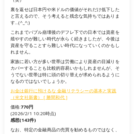
裏を返せば日本円や米ドルの価値がそれだけ低下した
と言えるので、そう考えると残念な気持ちではありま
す…(^_^;)
これまでバブル崩壊後のデフレ下での日本では資産を
殖やすのが難しい時代が永らく続きましたが、今後は
資産を守ることすら難しい時代になっていくのかもし
れません。
家族に若い方が多い世帯は労働により資産の目減りを
カバーすることも比較的容易いかもしれませんが、そ
うでない世帯は特に頭の切り替えが求められるように
なるのではないでしょうか。
お金は銀行に預けるな 金融リテラシーの基本と実践
（光文社新書） [ 勝間和代 ]
価格:
770円
(2026/2/1 10:20時点)
感想(143件)
なお、特定の金融商品の売買を勧めるものではなく、