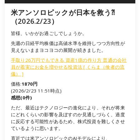
米アンソロピックが日本を救う⁈
（2026.2/23）
皆様、いかがお過ごしでしょうか。
先週の日経平均株価は高値水準を維持しつつ方向性が
見えないままヨコヨコの展開が続きました。
手取り26万円でもできる 資産1億の作り方 普通の会社
員が着実にお金を増やせる投資法 [ くらま（倹者の流
儀） ]
価格:
1870円
(2026/2/23 11:51時点)
感想(0件)
ただ、最近はテクノロジーの進化により、それが将来
にどれくらいの影響を及ぼすのか見通しづらく、過度
に反応する可能性があるため、株式投資を難しくさせ
ているように思います。
直近では米アンソロピックのAIモデルにより、