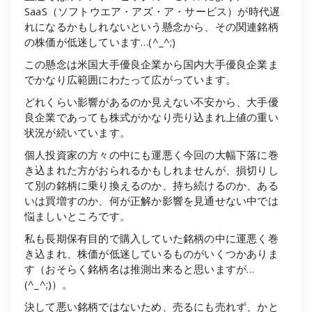
SaaS（ソフトウエア・アズ・ア・サービス）が時代遅
れになるかもしれないという懸念から、その関連銘柄
の株価が低迷しています…(^_^;)
この懸念は米国大手優良企業から国内大手優良企業ま
でかなり広範囲にわたって広がっています。
どれくらい影響があるのか見えない不安から、大手優
良企業であっても株式がかなり売り込まれ上値の重い
状況が続いています。
個人投資家の方々の中にも運悪く今回の大幅下落に巻
き込まれた方がおられるかもしれませんが、損切りし
て別の銘柄に乗り換えるのか、持ち続けるのか、ある
いは買増すのか、何が正解か影響を見通せない中では
悩ましいところです。
私も長期保有目的で購入していた銘柄の中に運悪く巻
き込まれ、株価が低迷しているものがいくつかありま
す（おそらく銘柄名は推測出来ると思いますが…
(^_^;)）。
決して悪い銘柄ではないため、売るにも売れず、かと