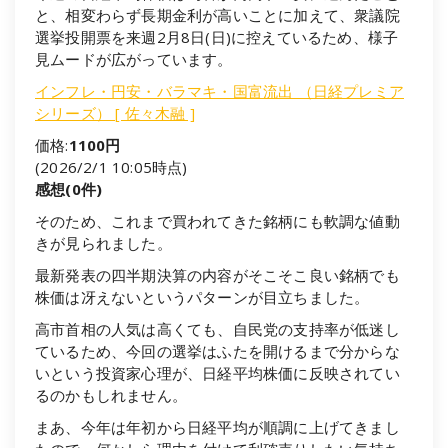
と、相変わらず長期金利が高いことに加えて、衆議院
選挙投開票を来週2月8日(日)に控えているため、様子
見ムードが広がっています。
インフレ・円安・バラマキ・国富流出 （日経プレミア
シリーズ） [ 佐々木融 ]
価格:
1100円
(2026/2/1 10:05時点)
感想(0件)
そのため、これまで買われてきた銘柄にも軟調な値動
きが見られました。
最新発表の四半期決算の内容がそこそこ良い銘柄でも
株価は冴えないというパターンが目立ちました。
高市首相の人気は高くても、自民党の支持率が低迷し
ているため、今回の選挙はふたを開けるまで分からな
いという投資家心理が、日経平均株価に反映されてい
るのかもしれません。
まあ、今年は年初から日経平均が順調に上げてきまし