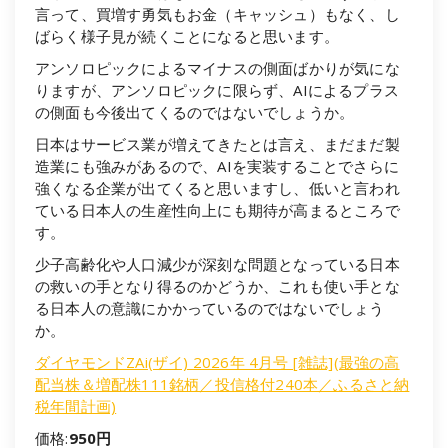
言って、買増す勇気もお金（キャッシュ）もなく、し
ばらく様子見が続くことになると思います。
アンソロピックによるマイナスの側面ばかりが気にな
りますが、アンソロピックに限らず、AIによるプラス
の側面も今後出てくるのではないでしょうか。
日本はサービス業が増えてきたとは言え、まだまだ製
造業にも強みがあるので、AIを実装することでさらに
強くなる企業が出てくると思いますし、低いと言われ
ている日本人の生産性向上にも期待が高まるところで
す。
少子高齢化や人口減少が深刻な問題となっている日本
の救いの手となり得るのかどうか、これも使い手とな
る日本人の意識にかかっているのではないでしょう
か。
ダイヤモンドZAi(ザイ) 2026年 4月号 [雑誌](最強の高
配当株＆増配株111銘柄／投信格付240本／ふるさと納
税年間計画)
価格:
950円