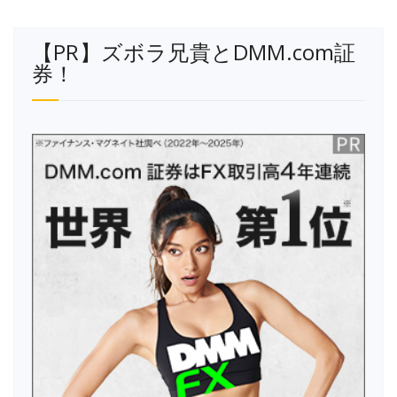
【PR】ズボラ兄貴とDMM.com証
券！