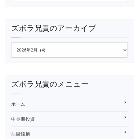
ズボラ兄貴のアーカイブ
ズ
ボ
ラ
兄
貴
の
ズボラ兄貴のメニュー
ア
ー
カ
イ
ホーム
ブ
中長期投資
注目銘柄