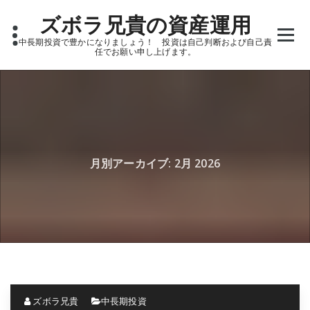
Skip
ズボラ兄貴の資産運用
to
content
中長期投資で豊かになりましょう！ 投資は自己判断および自己責
任でお願い申し上げます。
月別アーカイブ: 2月 2026
ズボラ兄貴
中長期投資