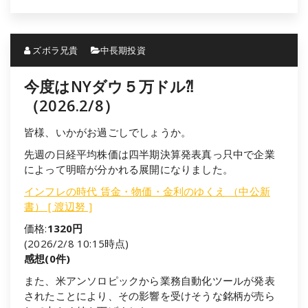
ズボラ兄貴
中長期投資
今度はNYダウ５万ドル⁈
（2026.2/8）
皆様、いかがお過ごしでしょうか。
先週の日経平均株価は四半期決算発表真っ只中で企業
によって明暗が分かれる展開になりました。
インフレの時代 賃金・物価・金利のゆくえ （中公新
書） [ 渡辺努 ]
価格:
1320円
(2026/2/8 10:15時点)
感想(0件)
また、米アンソロピックから業務自動化ツールが発表
されたことにより、その影響を受けそうな銘柄が売ら