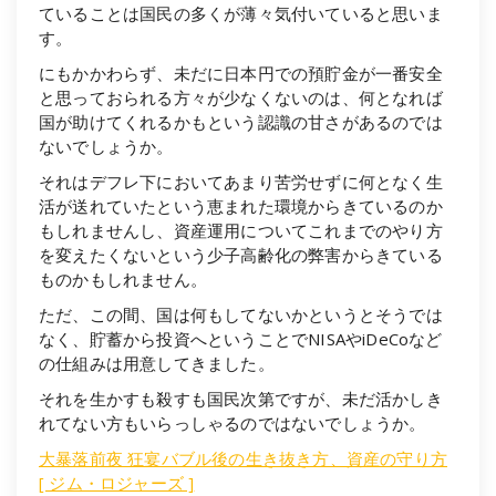
ていることは国民の多くが薄々気付いていると思いま
す。
にもかかわらず、未だに日本円での預貯金が一番安全
と思っておられる方々が少なくないのは、何となれば
国が助けてくれるかもという認識の甘さがあるのでは
ないでしょうか。
それはデフレ下においてあまり苦労せずに何となく生
活が送れていたという恵まれた環境からきているのか
もしれませんし、資産運用についてこれまでのやり方
を変えたくないという少子高齢化の弊害からきている
ものかもしれません。
ただ、この間、国は何もしてないかというとそうでは
なく、貯蓄から投資へということでNISAやiDeCoなど
の仕組みは用意してきました。
それを生かすも殺すも国民次第ですが、未だ活かしき
れてない方もいらっしゃるのではないでしょうか。
大暴落前夜 狂宴バブル後の生き抜き方、資産の守り方
[ ジム・ロジャーズ ]