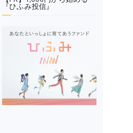
『ひふみ投信』