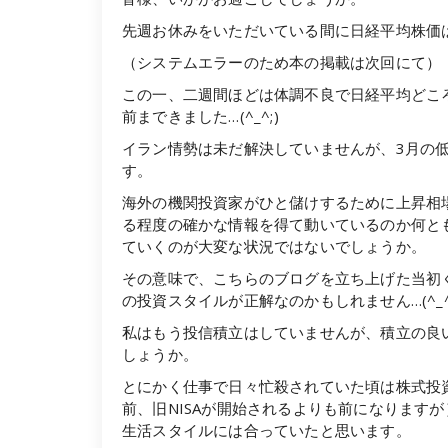
先週お休みをいただいている間に日経平均株価
（システムエラーのため本の掲載は次回にて）
この一、二週間ほどは体調不良で日経平均どこ
前まできました…(^_^;)
イラン情勢は未だ解決していませんが、3月の
す。
海外の機関投資家がひと儲けするために上昇相
る程度の確かな情報を得て動いているのか何と
ていくのが大変な状況ではないでしょうか。
その意味で、こちらのブログを立ち上げた当初
の投資スタイルが正解なのかもしれません…(^_^
私はもう投信積立はしていませんが、積立の良
しょうか。
とにかく仕事で日々忙殺されていた頃は株式投
前、旧NISAが開始されるよりも前になります
生活スタイルには合っていたと思います。