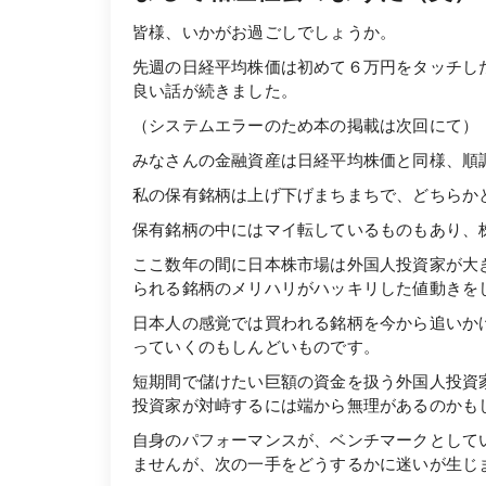
皆様、いかがお過ごしでしょうか。
先週の日経平均株価は初めて６万円をタッチし
良い話が続きました。
（システムエラーのため本の掲載は次回にて）
みなさんの金融資産は日経平均株価と同様、順
私の保有銘柄は上げ下げまちまちで、どちらかとい
保有銘柄の中にはマイ転しているものもあり、
ここ数年の間に日本株市場は外国人投資家が大
られる銘柄のメリハリがハッキリした値動きを
日本人の感覚では買われる銘柄を今から追いか
っていくのもしんどいものです。
短期間で儲けたい巨額の資金を扱う外国人投資
投資家が対峙するには端から無理があるのかもしれま
自身のパフォーマンスが、ベンチマークとして
ませんが、次の一手をどうするかに迷いが生じ