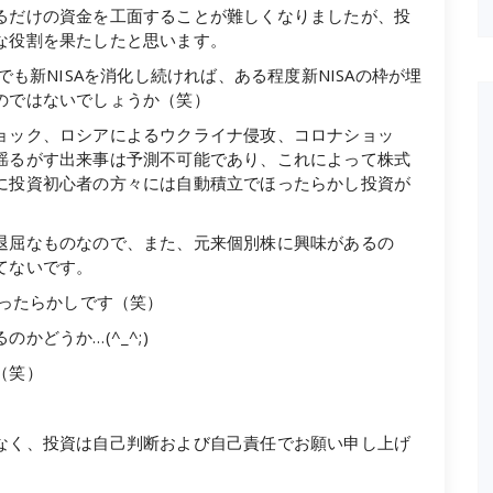
るだけの資金を工面することが難しくなりましたが、投
な役割を果たしたと思います。
でも新NISAを消化し続ければ、ある程度新NISAの枠が埋
のではないでしょうか（笑）
ョック、ロシアによるウクライナ侵攻、コロナショッ
揺るがす出来事は予測不可能であり、これによって株式
に投資初心者の方々には自動積立でほったらかし投資が
退屈なものなので、また、元来個別株に興味があるの
てないです。
ほったらかしです（笑）
どうか…(^_^;)
（笑）
なく、投資は自己判断および自己責任でお願い申し上げ