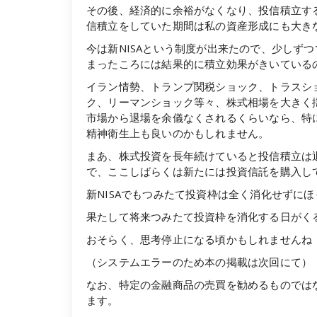
その後、経済的に余裕がなくなり、投信積立す
信積立をしていた期間は私の資産形成にも大き
今は新NISAという制度が出来たので、少しずつ
まったころには結果的に積立効果がきいている
イラン情勢、トランプ関税ショック、トラスシ
ク、リーマンショック等々、株式相場を大きく
市場から退場を余儀なくされるくらいなら、特
精神衛生上も良いのかもしれません。
まあ、株式投資を長年続けていると投信積立は
で、ここしばらくは新たには投資信託を購入し
新NISAでもつみたて投資枠は全く消化せずに
果たして将来つみたて投資枠を消化する日がくるのか
おそらく、思考停止になる頃かもしれませんね
（システムエラーのため本の掲載は次回にて）
なお、特定の金融商品の売買を勧めるものでは
ます。