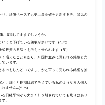
たり、終値ベースでも史上最高値を更新する等、景気の
調に増加してますでしょうか。
うと下げている銘柄が多いです…(^_^;)
株式投資の奥深さを考えさせられます（笑）
きく増えたこともあり、米国株並みに買われる銘柄と売
しています。
けるのもしんどいですし、かと言って売られる銘柄を拾
家と、細々と長期目線で考えている私のような素人個人
せん…(^_^;)
いる日経平均から大きく引き離されていても焦りはあり
ます。