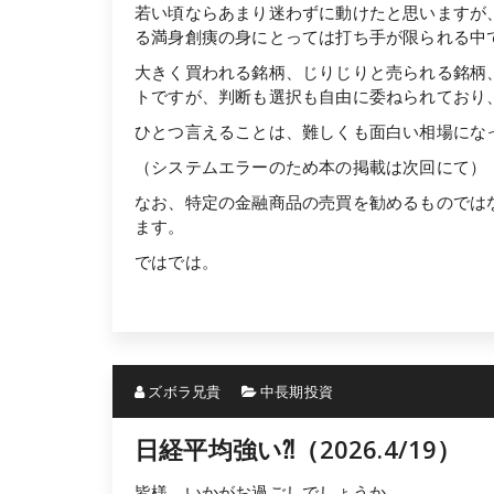
若い頃ならあまり迷わずに動けたと思いますが、
る満身創痍の身にとっては打ち手が限られる中
大きく買われる銘柄、じりじりと売られる銘柄
トですが、判断も選択も自由に委ねられており
ひとつ言えることは、難しくも面白い相場にな
（システムエラーのため本の掲載は次回にて）
なお、特定の金融商品の売買を勧めるものでは
ます。
ではでは。
ズボラ兄貴
中長期投資
日経平均強い⁈（2026.4/19）
皆様、いかがお過ごしでしょうか。