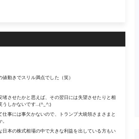
）
の値動きでスリル満点でした（笑）
安堵させたかと思えば、その翌日には失望させたりと相
しかないです…(^_^;)
て仕事には事欠かないので、トランプ大統領さまさまと
か。
な日本の株式相場の中で大きな利益を出している方もい