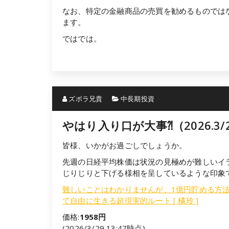
なお、特定の金融商品の売買を勧めるものでは
ます。
ではでは。
ズボラ兄貴
中長期投資
やはり入り口が大事⁈（2026.3/
皆様、いかがお過ごしでしょうか。
先週の日経平均株価は状況の見極めが難しいイ
じりじりと下げる様相を呈しているような印象
難しいことはわかりませんが、1億円貯める方
て自由に生きる超現実的ルート [ 橘玲 ]
価格:
1958円
(2026/3/29 13:47時点)