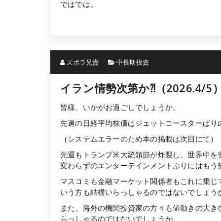
ではでは。
ズボラ兄貴
中長期投資
イラン情勢次第か⁈（2026.4/5
皆様、いかがお過ごしでしょうか。
先週の日経平均株価はジェットコースターばり
（システムエラーのため本の掲載は次回にて）
先週もトランプ米大統領節が炸裂し、世界中を
変わらずのエンターテインメントぶりにはもう笑う
マスコミも金融マーケット関係者もこれに乗じ
いう方も結構いらっしゃるのではないでしょう
また、海外の機関投資家の方々も値動きの大き
らっしゃるのではないでしょうか。