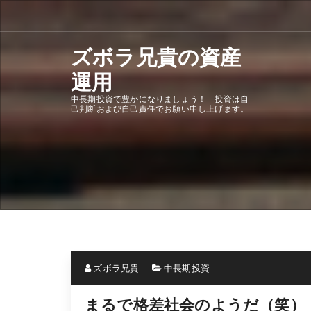
Skip
to
content
ズボラ兄貴の資産
運用
中長期投資で豊かになりましょう！ 投資は自
己判断および自己責任でお願い申し上げます。
ズボラ兄貴
中長期投資
まるで格差社会のようだ（笑）（20