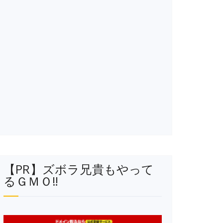
【PR】ズボラ兄貴もやって
るＧＭＯ‼