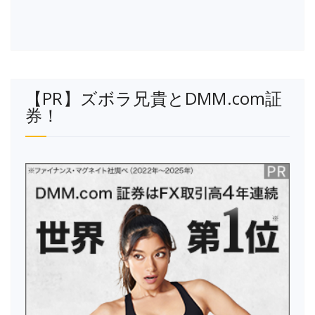
【PR】ズボラ兄貴とDMM.com証
券！