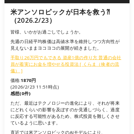
米アンソロピックが日本を救う⁈
（2026.2/23）
皆様、いかがお過ごしでしょうか。
先週の日経平均株価は高値水準を維持しつつ方向性が
見えないままヨコヨコの展開が続きました。
手取り26万円でもできる 資産1億の作り方 普通の会社
員が着実にお金を増やせる投資法 [ くらま（倹者の流
儀） ]
価格:
1870円
(2026/2/23 11:51時点)
感想(0件)
ただ、最近はテクノロジーの進化により、それが将来
にどれくらいの影響を及ぼすのか見通しづらく、過度
に反応する可能性があるため、株式投資を難しくさせ
ているように思います。
直近では米アンソロピックのAIモデルにより、