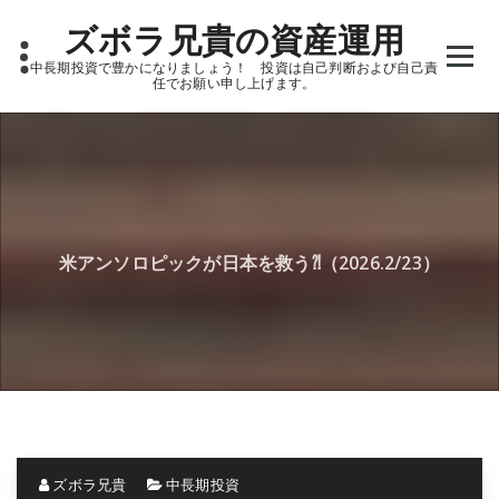
Skip
ズボラ兄貴の資産運用
to
content
中長期投資で豊かになりましょう！ 投資は自己判断および自己責
任でお願い申し上げます。
米アンソロピックが日本を救う⁈（2026.2/23）
ズボラ兄貴
中長期投資