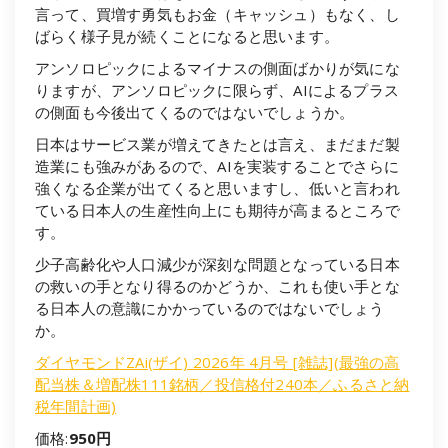
言って、買増す勇気もお金（キャッシュ）もなく、し
ばらく様子見が続くことになると思います。
アンソロピックによるマイナスの側面ばかりが気にな
りますが、アンソロピックに限らず、AIによるプラス
の側面も今後出てくるのではないでしょうか。
日本はサービス業が増えてきたとは言え、まだまだ製
造業にも強みがあるので、AIを実装することでさらに
強くなる企業が出てくると思いますし、低いと言われ
ている日本人の生産性向上にも期待が高まるところで
す。
少子高齢化や人口減少が深刻な問題となっている日本
の救いの手となり得るのかどうか、これも使い手とな
る日本人の意識にかかっているのではないでしょう
か。
ダイヤモンドZAi(ザイ) 2026年 4月号 [雑誌](最強の高
配当株＆増配株111銘柄／投信格付240本／ふるさと納
税年間計画)
価格:
950円