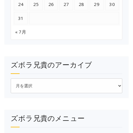
24
25
26
27
28
29
30
31
« 7月
ズボラ兄貴のアーカイブ
ズ
ボ
ラ
兄
貴
の
ズボラ兄貴のメニュー
ア
ー
カ