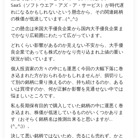
SaaS（ソフトウエア・アズ・ア・サービス）が時代遅
れになるかもしれないという懸念から、その関連銘柄
の株価が低迷しています…(^_^;)
この懸念は米国大手優良企業から国内大手優良企業ま
でかなり広範囲にわたって広がっています。
どれくらい影響があるのか見えない不安から、大手優
良企業であっても株式がかなり売り込まれ上値の重い
状況が続いています。
個人投資家の方々の中にも運悪く今回の大幅下落に巻
き込まれた方がおられるかもしれませんが、損切りし
て別の銘柄に乗り換えるのか、持ち続けるのか、ある
いは買増すのか、何が正解か影響を見通せない中では
悩ましいところです。
私も長期保有目的で購入していた銘柄の中に運悪く巻
き込まれ、株価が低迷しているものがいくつかありま
す（おそらく銘柄名は推測出来ると思いますが…
(^_^;)）。
決して悪い銘柄ではないため、売るにも売れず、かと