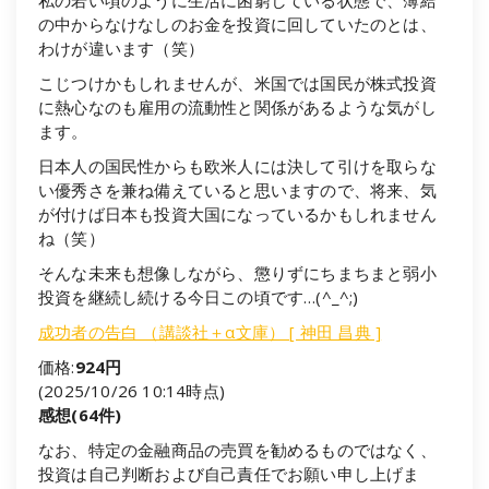
の中からなけなしのお金を投資に回していたのとは、
わけが違います（笑）
こじつけかもしれませんが、米国では国民が株式投資
に熱心なのも雇用の流動性と関係があるような気がし
ます。
日本人の国民性からも欧米人には決して引けを取らな
い優秀さを兼ね備えていると思いますので、将来、気
が付けば日本も投資大国になっているかもしれません
ね（笑）
そんな未来も想像しながら、懲りずにちまちまと弱小
投資を継続し続ける今日この頃です…(^_^;)
成功者の告白 （講談社＋α文庫） [ 神田 昌典 ]
価格:
924円
(2025/10/26 10:14時点)
感想(64件)
なお、特定の金融商品の売買を勧めるものではなく、
投資は自己判断および自己責任でお願い申し上げま