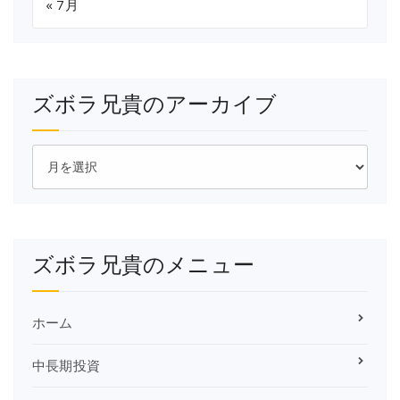
« 7月
ズボラ兄貴のアーカイブ
ズ
ボ
ラ
兄
貴
の
ズボラ兄貴のメニュー
ア
ー
カ
イ
ホーム
ブ
中長期投資