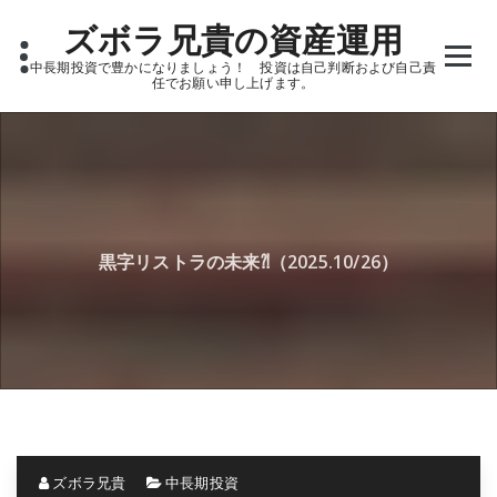
Skip
ズボラ兄貴の資産運用
to
content
中長期投資で豊かになりましょう！ 投資は自己判断および自己責
任でお願い申し上げます。
黒字リストラの未来⁈（2025.10/26）
ズボラ兄貴
中長期投資