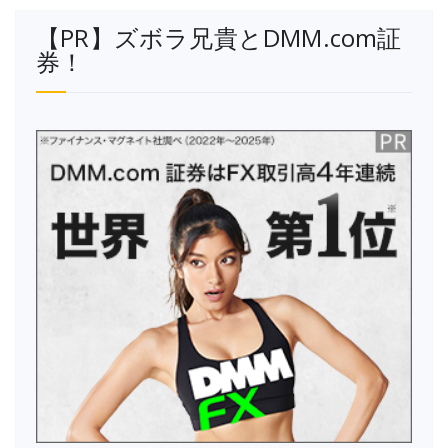
【PR】ズボラ兄貴とDMM.com証
券！