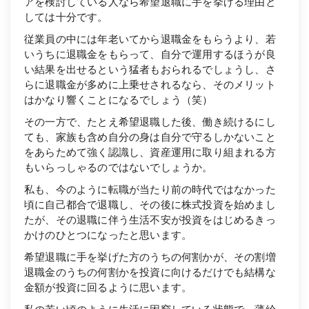
アを検討している人なら希望退職に手を挙げる理由と
しては十分です。
従業員の中には年老いてから退職金をもらうより、若
いうちに退職金をもらって、自分で運用するほうが良
い結果を出せるという猛者もおられるでしょうし、さ
らに退職金が多めに上乗せされるなら、そのメリット
はかなり響くことになるでしょう（笑）
その一方で、たとえ希望退職した後、働き続けるにし
ても、家族も含め自分の身は自分で守るしかないこと
をあらためて強く認識し、資産運用に取り組まれる方
もいらっしゃるのではないでしょうか。
私も、今のように転職が当たり前の時代ではなかった
頃に自己都合で退職し、その後に株式投資を始めまし
たが、その退職に伴う生活不安が投資をはじめるきっ
かけのひとつになったと思います。
希望退職に手を挙げた方のうちの何割かが、その割増
退職金のうちの何割かを投資に向けるだけでも結構な
金額が投資に回るように思います。
私の若い頃のように生活に困窮している状態で、薄給