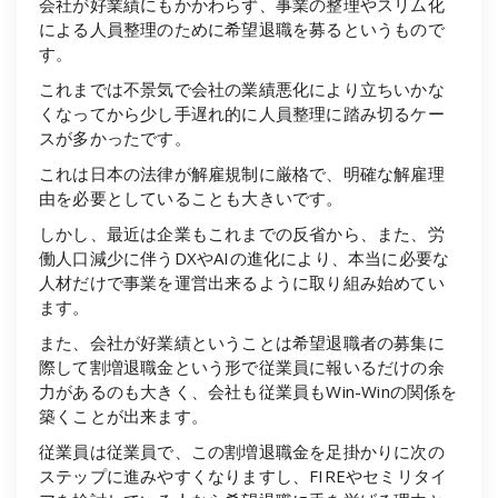
会社が好業績にもかかわらず、事業の整理やスリム化
による人員整理のために希望退職を募るというもので
す。
これまでは不景気で会社の業績悪化により立ちいかな
くなってから少し手遅れ的に人員整理に踏み切るケー
スが多かったです。
これは日本の法律が解雇規制に厳格で、明確な解雇理
由を必要としていることも大きいです。
しかし、最近は企業もこれまでの反省から、また、労
働人口減少に伴うDXやAIの進化により、本当に必要な
人材だけで事業を運営出来るように取り組み始めてい
ます。
また、会社が好業績ということは希望退職者の募集に
際して割増退職金という形で従業員に報いるだけの余
力があるのも大きく、会社も従業員もWin-Winの関係を
築くことが出来ます。
従業員は従業員で、この割増退職金を足掛かりに次の
ステップに進みやすくなりますし、FIREやセミリタイ