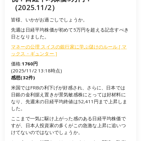
（2025.11/2）
皆様、いかがお過ごしでしょうか。
先週は日経平均株価が初めて5万円を超える記念すべき
日となりました。
マネーの公理 スイスの銀行家に学ぶ儲けのルール [ マ
ックス・ギュンター ]
価格:
1760円
(2025/11/2 13:18時点)
感想(32件)
米国ではFRBの利下げが好感され、さらに、日本では
日銀の金利据え置きが景気敏感株にとっては好材料に
なり、先週末の日経平均終値は52,411円まで上昇しま
した。
ここまで一気に駆け上がった感のある日経平均株価で
すが、日本人投資家の多くがこの急激な上昇に追いつ
けてないのではないでしょうか。