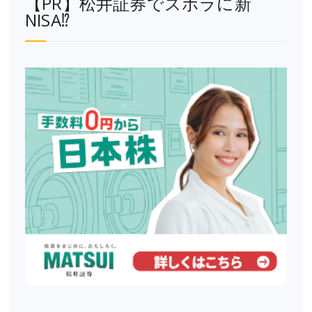
【PR】松井証券でズボラに新
NISA⁉