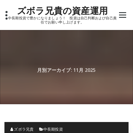
Skip
ズボラ兄貴の資産運用
to
content
中長期投資で豊かになりましょう！ 投資は自己判断および自己責
任でお願い申し上げます。
月別アーカイブ: 11月 2025
ズボラ兄貴
中長期投資