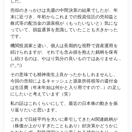
した。
売却のきっかけは先週の中間決算の結果でしたが、年
末に近づき、年初からこれまでの投資信託の売却益と
株式等の配当金の源泉税が（もったいないと）気にな
っていて、損益通算を意識していたことも大きかった
です。
機関投資家と違い、個人は長期的な視野で資産運用を
続けられますが、それでも含み損を抱えた銘柄を保有
し続けるのは、やはり気分の良いものではありません…
(^_^;)
その意味でも精神衛生上良かったかもしれませんし、
今回の売却によるキャッシュと源泉所得税等の還付金
は生活費（年末年始は何かと入り用ですので…）の足し
にしたいと考えています（笑）
私の話はこれくらいにして、最近の日本株の動きを振
り返りたいと思います。
これまで日経平均を大いに牽引してきたAI関連銘柄が
（株価が上がりすぎたこともあり）好決算かどうかに
かかわらず、利益確定により売られる傾向にあり、そ