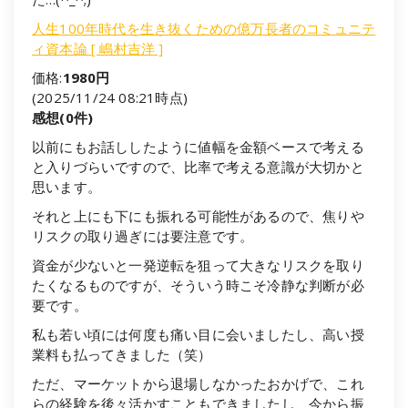
人生100年時代を生き抜くための億万長者のコミュニテ
ィ資本論 [ 嶋村吉洋 ]
価格:
1980円
(2025/11/24 08:21時点)
感想(0件)
以前にもお話ししたように値幅を金額ベースで考える
と入りづらいですので、比率で考える意識が大切かと
思います。
それと上にも下にも振れる可能性があるので、焦りや
リスクの取り過ぎには要注意です。
資金が少ないと一発逆転を狙って大きなリスクを取り
たくなるものですが、そういう時こそ冷静な判断が必
要です。
私も若い頃には何度も痛い目に会いましたし、高い授
業料も払ってきました（笑）
ただ、マーケットから退場しなかったおかげで、これ
らの経験を後々活かすこともできましたし、今から振