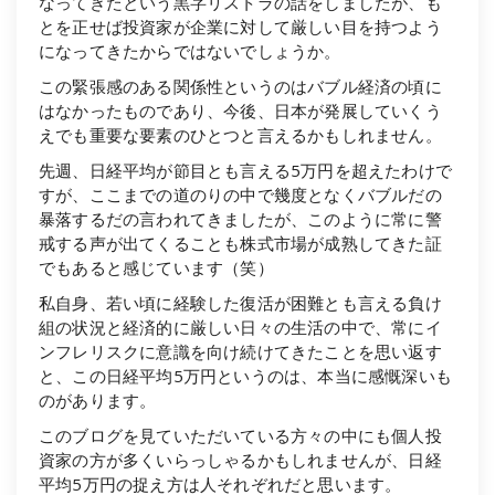
なってきたという黒字リストラの話をしましたが、も
とを正せば投資家が企業に対して厳しい目を持つよう
になってきたからではないでしょうか。
この緊張感のある関係性というのはバブル経済の頃に
はなかったものであり、今後、日本が発展していくう
えでも重要な要素のひとつと言えるかもしれません。
先週、日経平均が節目とも言える5万円を超えたわけで
すが、ここまでの道のりの中で幾度となくバブルだの
暴落するだの言われてきましたが、このように常に警
戒する声が出てくることも株式市場が成熟してきた証
でもあると感じています（笑）
私自身、若い頃に経験した復活が困難とも言える負け
組の状況と経済的に厳しい日々の生活の中で、常にイ
ンフレリスクに意識を向け続けてきたことを思い返す
と、この日経平均5万円というのは、本当に感慨深いも
のがあります。
このブログを見ていただいている方々の中にも個人投
資家の方が多くいらっしゃるかもしれませんが、日経
平均5万円の捉え方は人それぞれだと思います。