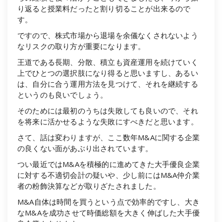
り返ると授業料だったと割り切ることが出来るので
す。
ですので、株式市場から退場を余儀なくされないよう
なリスクの取り方が重要になります。
王道である長期、分散、積立も資産運用を続けていく
上でひとつの選択肢になり得ると思いますし、あるい
は、自分に合う運用方法を見つけて、それを継続する
というのも良いでしょう。
そのためには最初のうちは失敗しても良いので、それ
を将来に活かせるような失敗にすべきだと思います。
さて、話は変わりますが、ここ数年M&Aに関する企業
の良くない面があぶり出されています。
つい最近ではM&Aを積極的に進めてきた大手優良企業
に対する不適切会計の疑いや、少し前にはM&A仲介業
者の粉飾決算などが取りざたされました。
M&A自体は時間を買うという点で効率的ですし、大き
なM&Aを成功させて時価総額を大きく伸ばした大手優