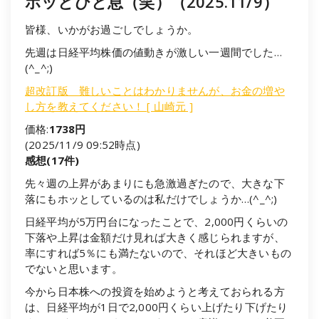
ホッとひと息（笑）（2025.11/9）
皆様、いかがお過ごしでしょうか。
先週は日経平均株価の値動きが激しい一週間でした…
(^_^;)
超改訂版 難しいことはわかりませんが、お金の増や
し方を教えてください！ [ 山崎元 ]
価格:
1738円
(2025/11/9 09:52時点)
感想(17件)
先々週の上昇があまりにも急激過ぎたので、大きな下
落にもホッとしているのは私だけでしょうか…(^_^;)
日経平均が5万円台になったことで、2,000円くらいの
下落や上昇は金額だけ見れば大きく感じられますが、
率にすれば5％にも満たないので、それほど大きいもの
でないと思います。
今から日本株への投資を始めようと考えておられる方
は、日経平均が1日で2,000円くらい上げたり下げたり