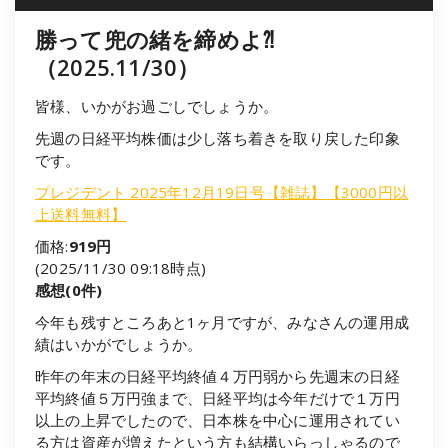
勝って兜の緒を締めよ⁈
（2025.11/30）
皆様、いかがお過ごしでしょうか。
先週の日経平均株価は少し落ち着きを取り戻した印象
です。
プレジデント 2025年12月19日号【雑誌】【3000円以
上送料無料】
価格:
919円
(2025/11/30 09:18時点)
感想(0件)
今年も残すところあと1ヶ月ですが、みなさんの運用成
績はいかがでしょうか。
昨年の年末の日経平均終値４万円弱から先週末の日経
平均終値５万円強まで、日経平均は今年だけで１万円
以上の上昇でしたので、日本株を中心に運用されてい
る方は資産が増えたという方も結構いらっしゃるので