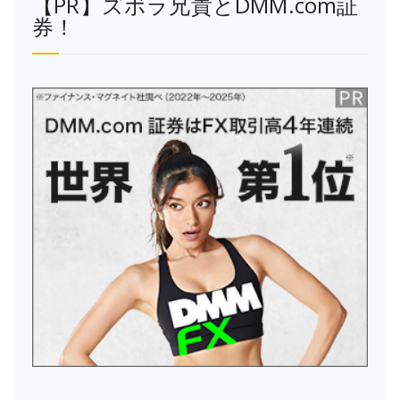
【PR】ズボラ兄貴とDMM.com証
券！