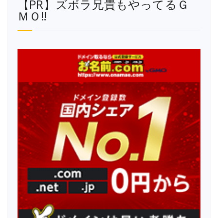
【PR】ズボラ兄貴もやってるＧ
ＭＯ‼