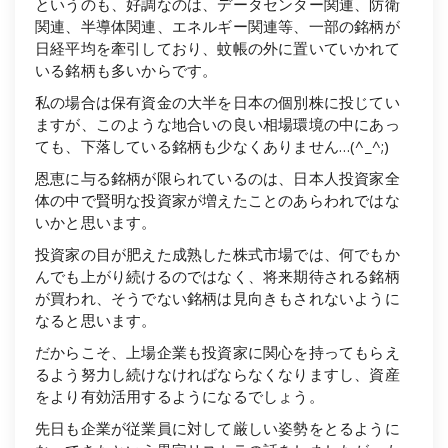
というのも、好調なのは、データセンター関連、防衛
関連、半導体関連、エネルギー関連等、一部の銘柄が
日経平均を牽引しており、蚊帳の外に置いていかれて
いる銘柄も多いからです。
私の場合は保有資金の大半を日本の個別株に投じてい
ますが、このような地合いの良い相場環境の中にあっ
ても、下落している銘柄も少なくありません…(^_^;)
恩恵に与る銘柄が限られているのは、日本人投資家全
体の中で賢明な投資家が増えたことのあらわれではな
いかと思います。
投資家の目が肥えた成熟した株式市場では、何でもか
んでも上がり続けるのではなく、将来期待される銘柄
が買われ、そうでない銘柄は見向きもされないように
なると思います。
だからこそ、上場企業も投資家に関心を持ってもらえ
るよう努力し続けなければならなくなりますし、資産
をより有効活用するようになるでしょう。
先日も企業が従業員に対して厳しい姿勢をとるように