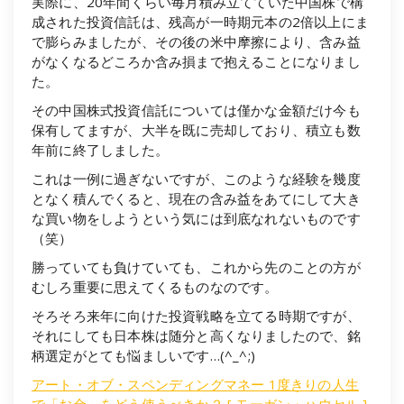
実際に、20年間くらい毎月積み立てていた中国株で構
成された投資信託は、残高が一時期元本の2倍以上にま
で膨らみましたが、その後の米中摩擦により、含み益
がなくなるどころか含み損まで抱えることになりまし
た。
その中国株式投資信託については僅かな金額だけ今も
保有してますが、大半を既に売却しており、積立も数
年前に終了しました。
これは一例に過ぎないですが、このような経験を幾度
となく積んでくると、現在の含み益をあてにして大き
な買い物をしようという気には到底なれないものです
（笑）
勝っていても負けていても、これから先のことの方が
むしろ重要に思えてくるものなのです。
そろそろ来年に向けた投資戦略を立てる時期ですが、
それにしても日本株は随分と高くなりましたので、銘
柄選定がとても悩ましいです…(^_^;)
アート・オブ・スペンディングマネー 1度きりの人生
で「お金」をどう使うべきか？ [ モーガン・ハウセル ]