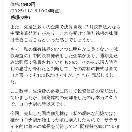
価格:
1980円
(2025/11/16 10:24時点)
感想(0件)
また、先週は多くの企業で決算発表（3月決算法人なら
中間決算発表）があり、これを受けて個別銘柄の株価
は悲喜こもごもといった感じでしょうか。
さて、私の保有銘柄のひとつに明らかに良くない（減
収減益の）中間決算発表をした企業があり、通期見込
みは強気で発表されていたものの、その株式購入時当
初の思惑が外れたと判断して、その銘柄の株式は全て
（と言っても100株だけですが…(^_^;)）売却しまし
た。
ここ数年、生活費の必要に応じて投資信託の売却はし
ていましたが、個別銘柄の売却をしたのは本当に久々
で、コロナ禍の時以来です。
今回、売却した国内個別株は（私の曖昧な記憶では）
確かコロナ禍が始まった頃に購入したもので、サテラ
イト的に将来の成長を期待して5年間程持ち続けていま