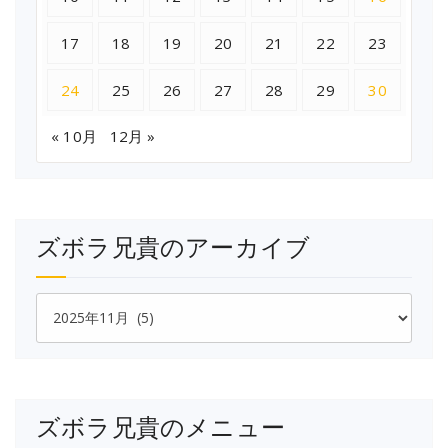
17
18
19
20
21
22
23
24
25
26
27
28
29
30
« 10月
12月 »
ズボラ兄貴のアーカイブ
ズ
ボ
ラ
兄
貴
の
ズボラ兄貴のメニュー
ア