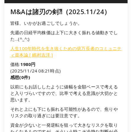
M&Aは諸刃の剣⁈（2025.11/24）
皆様、いかがお過ごしでしょうか。
先週の日経平均株価は上下に大きく振れる値動きでし
た…(^_^;)
人生100年時代を生き抜くための億万長者のコミュニテ
ィ資本論 [ 嶋村吉洋 ]
価格:
1980円
(2025/11/24 08:21時点)
感想(0件)
以前にもお話ししたように値幅を金額ベースで考える
と入りづらいですので、比率で考える意識が大切かと
思います。
それと上にも下にも振れる可能性があるので、焦りや
リスクの取り過ぎには要注意です。
資金が少ないと一発逆転を狙って大きなリスクを取り
たくなるものですが、そういう時こそ冷静な判断が必