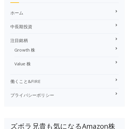
ー
カ
イ
ホーム
ブ
中長期投資
注目銘柄
Growth 株
Value 株
働くこと&FIRE
プライバシーポリシー
ズボラ兄貴も気になるAmazon株