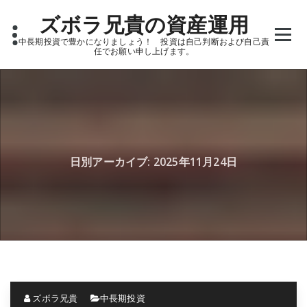
Skip
ズボラ兄貴の資産運用
to
content
中長期投資で豊かになりましょう！ 投資は自己判断および自己責
任でお願い申し上げます。
日別アーカイブ: 2025年11月24日
ズボラ兄貴
中長期投資