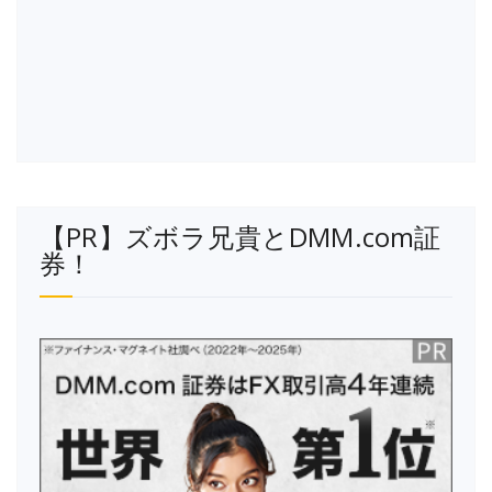
【PR】ズボラ兄貴とDMM.com証
券！