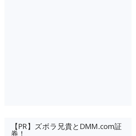
【PR】ズボラ兄貴とDMM.com証
券！