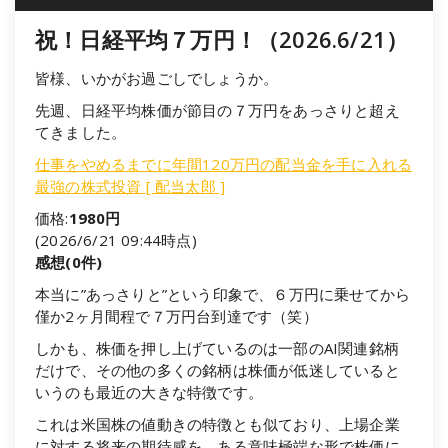
祝！日経平均７万円！（2026.6/21）
皆様、いかがお過ごしでしょうか。
先週、日経平均株価が節目の７万円をあっさりと超え
てきました。
仕事をやめるまでに年間120万円の配当金を手に入れる
最強の株式投資 [ 配当太郎 ]
価格:
1980円
(2026/6/21 09:44時点)
感想(0件)
本当に”あっさりと”という印象で、６万円に乗せてから
僅か2ヶ月間程で７万円台到達です（笑）
しかも、株価を押し上げているのは一部のAI関連銘柄
だけで、その他の多くの銘柄は株価が低迷していると
いうのも最近の大きな特徴です。
これは米国株の値動きの特徴とも似ており、上場企業
に対する将来の期待感を、ある意味極端な形で株価に