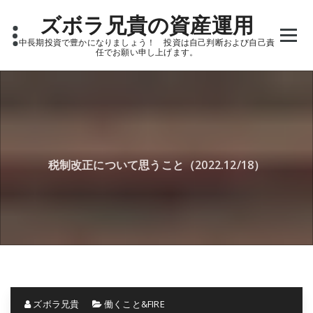
Skip
ズボラ兄貴の資産運用
to
content
中長期投資で豊かになりましょう！ 投資は自己判断および自己責
任でお願い申し上げます。
税制改正について思うこと（2022.12/18）
ズボラ兄貴
働くこと&FIRE