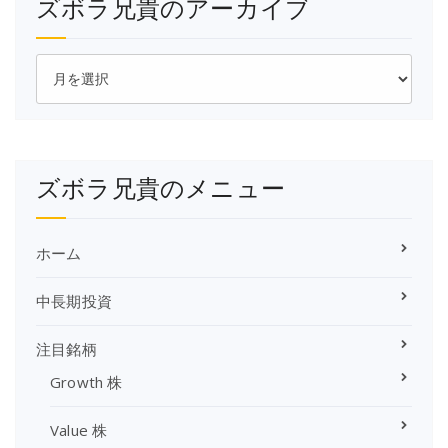
ズボラ兄貴のアーカイブ
ズ
ボ
ラ
兄
貴
の
ズボラ兄貴のメニュー
ア
ー
カ
イ
ホーム
ブ
中長期投資
注目銘柄
Growth 株
Value 株