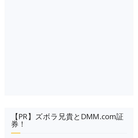
【PR】ズボラ兄貴とDMM.com証
券！