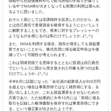
得税やら社会保険料やらで給与所得の手取りが減って
いる中でNISA枠が大きくなっても実際の利用は限られ
るように思いました。
おそらく国としては非課税枠を拡充したのだから、あ
とは自己責任で老後資金を確保するようにというふう
に解釈することもでき、将来に対するプレッシャーの
ようなものを感じるのは私だけでしょうか…(^_^;)
また、NISAを利用する場合、損失が発生しても損益通
算できないことから、株式売買に係る確定申告は今後
減っていく可能性が考えられます。
これは弱者切捨てを意味するとともに投資は自己責任
でというふうに国から突き放された印象を持つのは私
だけでしょうか…(^_^;)
今年8月に話題になった「会社員の副業収入が300万円
を超えない場合は事業所得ではなく雑所得にする」を
思い出しましたが、これも損益通算をさせないための
方策であり、ただ結果的に今年10月には「所得に係る
取引を記録した帳簿書類を保存すれば事業所得にでき
る」という修正案が出されたようです。