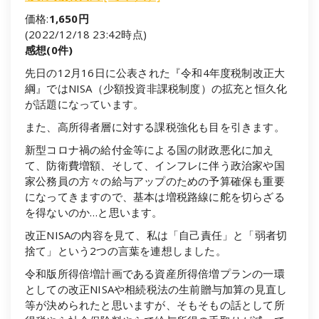
価格:
1,650円
(2022/12/18 23:42時点)
感想(0件)
先日の12月16日に公表された『令和4年度税制改正大
綱』ではNISA（少額投資非課税制度）の拡充と恒久化
が話題になっています。
また、高所得者層に対する課税強化も目を引きます。
新型コロナ禍の給付金等による国の財政悪化に加え
て、防衛費増額、そして、インフレに伴う政治家や国
家公務員の方々の給与アップのための予算確保も重要
になってきますので、基本は増税路線に舵を切らざる
を得ないのか…と思います。
改正NISAの内容を見て、私は「自己責任」と「弱者切
捨て」という2つの言葉を連想しました。
令和版所得倍増計画である資産所得倍増プランの一環
としての改正NISAや相続税法の生前贈与加算の見直し
等が決められたと思いますが、そもそもの話として所