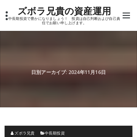
Skip
ズボラ兄貴の資産運用
to
content
中長期投資で豊かになりましょう！ 投資は自己判断および自己責
任でお願い申し上げます。
日別アーカイブ: 2024年11月16日
ズボラ兄貴
中長期投資