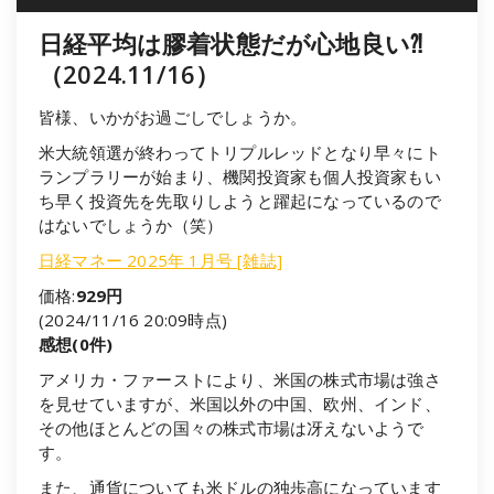
日経平均は膠着状態だが心地良い⁈
（2024.11/16）
皆様、いかがお過ごしでしょうか。
米大統領選が終わってトリプルレッドとなり早々にト
ランプラリーが始まり、機関投資家も個人投資家もい
ち早く投資先を先取りしようと躍起になっているので
はないでしょうか（笑）
日経マネー 2025年 1月号 [雑誌]
価格:
929円
(2024/11/16 20:09時点)
感想(0件)
アメリカ・ファーストにより、米国の株式市場は強さ
を見せていますが、米国以外の中国、欧州、インド、
その他ほとんどの国々の株式市場は冴えないようで
す。
また、通貨についても米ドルの独歩高になっています