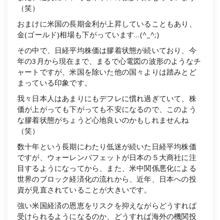
（笑）
おまけに米国の長期金利が上昇していることもあり、
金(ゴールド)相場も下がっています…(^_^;)
その中で、日経平均株価は膠着状態が続いており、今
年の3月から現在まで、まるで心電図の波形のようなチ
ャートですが、米国を除いた他の国々よりは踏みとど
まっている印象です。
我々日本人はあまりにもデフレに慣れ過ぎていて、株
価が上がっても下がっても不安になるので、このよう
な膠着状態がちょうど心地良いのかもしれませんね
（笑）
数十年という長期にわたり低迷が続いた日経平均株価
ですが、ウォーレンバフェットが日本の５大商社に注
目するようになってから、また、米中関係悪化による
世界のブロック経済化の流れから、近年、日本への投
資が見直されていることが大きいです。
強い米国経済の恩恵をリスクを抑えながらどうすれば
受けられるようになるのか、どうすれば海外の機関投