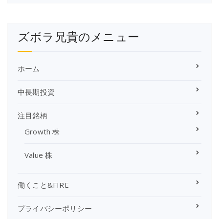
兄
貴
の
ズボラ兄貴のメニュー
ア
ー
カ
イ
ホーム
ブ
中長期投資
注目銘柄
Growth 株
Value 株
働くこと&FIRE
プライバシーポリシー