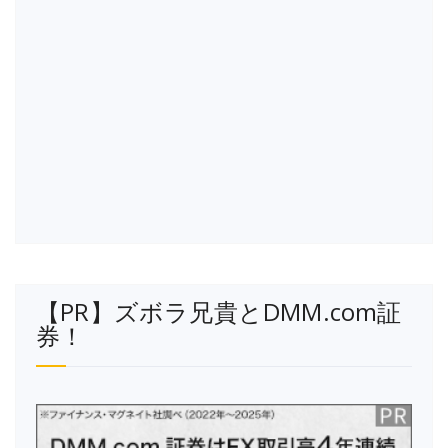
【PR】ズボラ兄貴とDMM.com証
券！